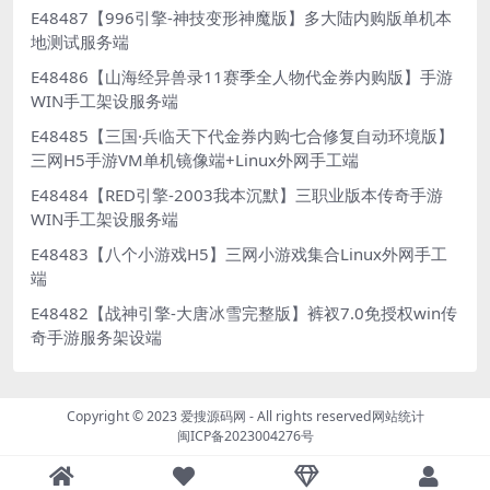
E48487【996引擎-神技变形神魔版】多大陆内购版单机本
地测试服务端
E48486【山海经异兽录11赛季全人物代金券内购版】手游
WIN手工架设服务端
E48485【三国·兵临天下代金券内购七合修复自动环境版】
三网H5手游VM单机镜像端+Linux外网手工端
E48484【RED引擎-2003我本沉默】三职业版本传奇手游
WIN手工架设服务端
E48483【八个小游戏H5】三网小游戏集合Linux外网手工
端
E48482【战神引擎-大唐冰雪完整版】裤衩7.0免授权win传
奇手游服务架设端
Copyright © 2023
爱搜源码网
- All rights reserved
网站统计
闽ICP备2023004276号