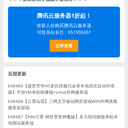
腾讯云服务器1折起！
按新人价购买腾讯云服务器
可联系站长Q：651905651
立即查看
近期更新
E48489【盛世芳华H5多区跨服代金券本地优化自动环境
版】手游VM单机镜像端+Linux外网服务端
E48488【云霄仙境】三网文字修仙网页游戏WIN外网搭建
服务架设端
E48487【996引擎-神技变形神魔版】多大陆内购版单机本
地测试服务端