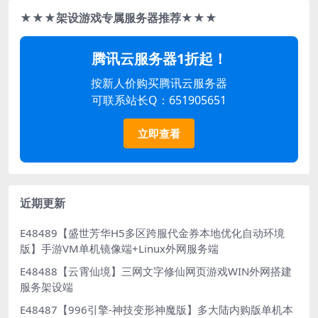
★★★架设游戏专属服务器推荐★★★
腾讯云服务器1折起！
按新人价购买腾讯云服务器
可联系站长Q：651905651
立即查看
近期更新
E48489【盛世芳华H5多区跨服代金券本地优化自动环境
版】手游VM单机镜像端+Linux外网服务端
E48488【云霄仙境】三网文字修仙网页游戏WIN外网搭建
服务架设端
E48487【996引擎-神技变形神魔版】多大陆内购版单机本