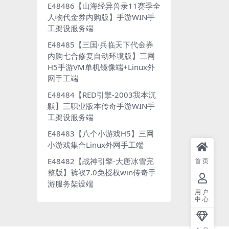
E48486【山海经异兽录11赛季全
人物代金券内购版】手游WIN手
工架设服务端
E48485【三国·兵临天下代金券
内购七合修复自动环境版】三网
H5手游VM单机镜像端+Linux外
网手工端
E48484【RED引擎-2003我本沉
默】三职业版本传奇手游WIN手
工架设服务端
E48483【八个小游戏H5】三网
小游戏集合Linux外网手工端
E48482【战神引擎-大唐冰雪完
首页
整版】裤衩7.0免授权win传奇手
游服务架设端
用户
中心