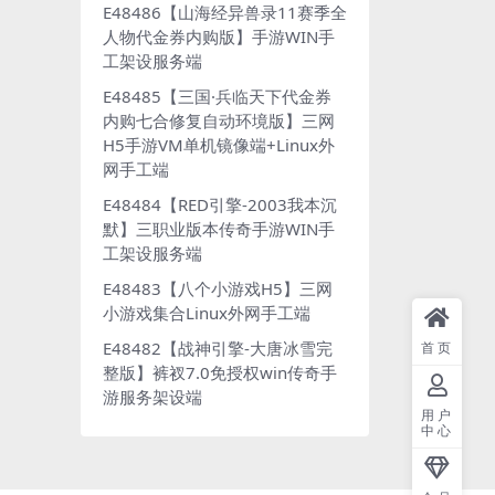
E48486【山海经异兽录11赛季全
人物代金券内购版】手游WIN手
工架设服务端
E48485【三国·兵临天下代金券
内购七合修复自动环境版】三网
H5手游VM单机镜像端+Linux外
网手工端
E48484【RED引擎-2003我本沉
默】三职业版本传奇手游WIN手
工架设服务端
E48483【八个小游戏H5】三网
小游戏集合Linux外网手工端
E48482【战神引擎-大唐冰雪完
首页
整版】裤衩7.0免授权win传奇手
游服务架设端
用户
中心