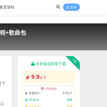
教育课程
登录
教程+歌曲包
下载
本资源需权限下载
9.9
豆子
意下
VIP折扣
普通用户:
9.9豆子
VIP会员:
免费
网上
永久会员:
免费