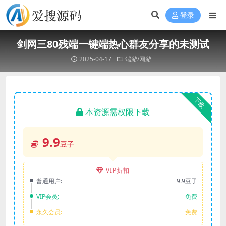
登录
剑网三80残端一键端热心群友分享的未测试
2025-04-17
端游/网游
下载
本资源需权限下载
9.9
豆子
VIP折扣
普通用户:
9.9豆子
VIP会员:
免费
永久会员:
免费