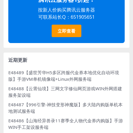
按新人价购买腾讯云服务器
可联系站长Q：651905651
立即查看
近期更新
E48489【盛世芳华H5多区跨服代金券本地优化自动环境
版】手游VM单机镜像端+Linux外网服务端
E48488【云霄仙境】三网文字修仙网页游戏WIN外网搭建
服务架设端
E48487【996引擎-神技变形神魔版】多大陆内购版单机本
地测试服务端
E48486【山海经异兽录11赛季全人物代金券内购版】手游
WIN手工架设服务端