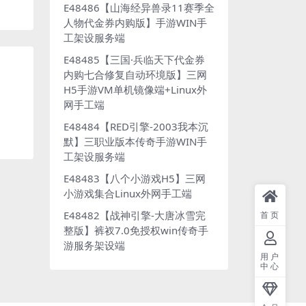
E48486【山海经异兽录11赛季全
人物代金券内购版】手游WIN手
工架设服务端
E48485【三国·兵临天下代金券
内购七合修复自动环境版】三网
H5手游VM单机镜像端+Linux外
网手工端
E48484【RED引擎-2003我本沉
默】三职业版本传奇手游WIN手
工架设服务端
E48483【八个小游戏H5】三网
小游戏集合Linux外网手工端
E48482【战神引擎-大唐冰雪完
首页
整版】裤衩7.0免授权win传奇手
游服务架设端
用户
中心