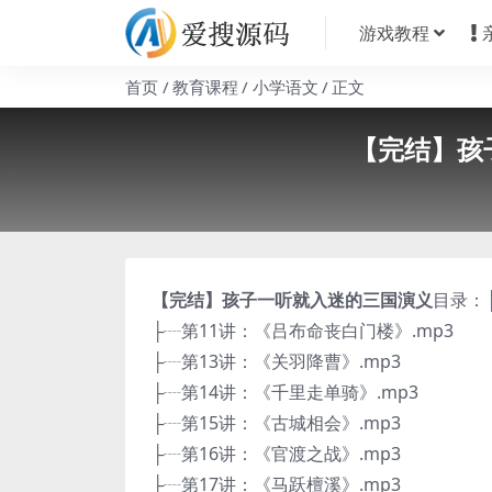
游戏教程
首页
教育课程
小学语文
正文
【完结】孩
【完结】孩子一听就入迷的三国演义
目录：
├┈第11讲：《吕布命丧白门楼》.mp3
├┈第13讲：《关羽降曹》.mp3
├┈第14讲：《千里走单骑》.mp3
├┈第15讲：《古城相会》.mp3
├┈第16讲：《官渡之战》.mp3
├┈第17讲：《马跃檀溪》.mp3