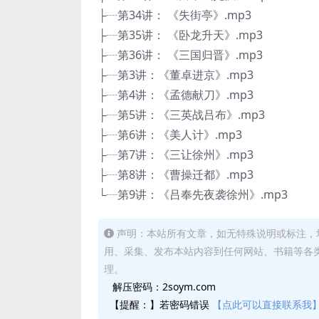
├┈第34讲： 《失街亭》.mp3
├┈第35讲： 《卧龙升天》.mp3
├┈第36讲： 《三国归晋》.mp3
├┈第3讲：《董卓进京》.mp3
├┈第4讲：《孟德献刀》.mp3
├┈第5讲：《三英战吕布》.mp3
├┈第6讲：《美人计》.mp3
├┈第7讲：《三让徐州》.mp3
├┈第8讲：《曹操迁都》.mp3
└┈第9讲：《吕奉先夜袭徐州》.mp3
声明：本站所有文章，如无特殊说明或标注，
用、采集、发布本站内容到任何网站、书籍等各
理。
解压密码：2soym.com
【提醒：】若密码错误
【点此可以直接联系我