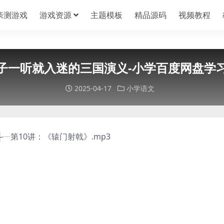
亲测游戏
游戏资源
主题模板
精品源码
视频教程
子一听就入迷的三国演义-小学百度网盘学
2025-04-17
小学语文
├┈第10讲：《辕门射戟》.mp3