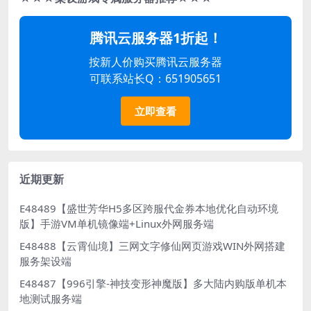
腾讯云服务器1折起！
按新人价购买腾讯云服务器
可联系站长Q：651905651
立即查看
近期更新
E48489【盛世芳华H5多区跨服代金券本地优化自动环境
版】手游VM单机镜像端+Linux外网服务端
E48488【云霄仙境】三网文字修仙网页游戏WIN外网搭建
服务架设端
E48487【996引擎-神技变形神魔版】多大陆内购版单机本
地测试服务端