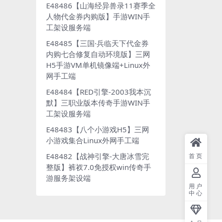
E48486【山海经异兽录11赛季全
人物代金券内购版】手游WIN手
工架设服务端
E48485【三国·兵临天下代金券
内购七合修复自动环境版】三网
H5手游VM单机镜像端+Linux外
网手工端
E48484【RED引擎-2003我本沉
默】三职业版本传奇手游WIN手
工架设服务端
E48483【八个小游戏H5】三网
小游戏集合Linux外网手工端
E48482【战神引擎-大唐冰雪完
首页
整版】裤衩7.0免授权win传奇手
游服务架设端
用户
中心