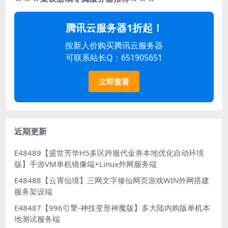
腾讯云服务器1折起！
按新人价购买腾讯云服务器
可联系站长Q：651905651
立即查看
近期更新
E48489【盛世芳华H5多区跨服代金券本地优化自动环境
版】手游VM单机镜像端+Linux外网服务端
E48488【云霄仙境】三网文字修仙网页游戏WIN外网搭建
服务架设端
E48487【996引擎-神技变形神魔版】多大陆内购版单机本
地测试服务端