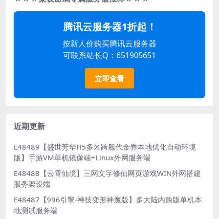
腾讯云服务器1折起！
按新人价购买腾讯云服务器
可联系站长Q：651905651
立即查看
近期更新
E48489【盛世芳华H5多区跨服代金券本地优化自动环境
版】手游VM单机镜像端+Linux外网服务端
E48488【云霄仙境】三网文字修仙网页游戏WIN外网搭建
服务架设端
E48487【996引擎-神技变形神魔版】多大陆内购版单机本
地测试服务端