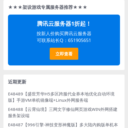
★★★架设游戏专属服务器推荐★★★
腾讯云服务器1折起！
按新人价购买腾讯云服务器
可联系站长Q：651905651
立即查看
近期更新
E48489【盛世芳华H5多区跨服代金券本地优化自动环境
版】手游VM单机镜像端+Linux外网服务端
E48488【云霄仙境】三网文字修仙网页游戏WIN外网搭建
服务架设端
E48487【996引擎-神技变形神魔版】多大陆内购版单机本