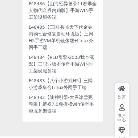
E48486【山海经异兽录11赛季全
人物代金券内购版】手游WIN手
工架设服务端
E48485【三国·兵临天下代金券
内购七合修复自动环境版】三网
H5手游VM单机镜像端+Linux外
网手工端
E48484【RED引擎-2003我本沉
默】三职业版本传奇手游WIN手
工架设服务端
E48483【八个小游戏H5】三网
小游戏集合Linux外网手工端
E48482【战神引擎-大唐冰雪完
首页
整版】裤衩7.0免授权win传奇手
游服务架设端
用户
中心