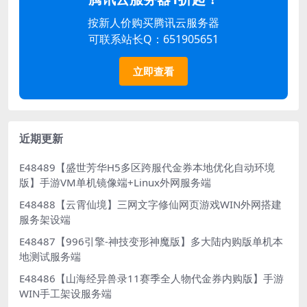
按新人价购买腾讯云服务器
可联系站长Q：651905651
立即查看
近期更新
E48489【盛世芳华H5多区跨服代金券本地优化自动环境
版】手游VM单机镜像端+Linux外网服务端
E48488【云霄仙境】三网文字修仙网页游戏WIN外网搭建
服务架设端
E48487【996引擎-神技变形神魔版】多大陆内购版单机本
地测试服务端
E48486【山海经异兽录11赛季全人物代金券内购版】手游
WIN手工架设服务端