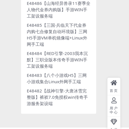
E48486【山海经异兽录11赛季全
人物代金券内购版】手游WIN手
工架设服务端
E48485【三国·兵临天下代金券
内购七合修复自动环境版】三网
H5手游VM单机镜像端+Linux外
网手工端
E48484【RED引擎-2003我本沉
默】三职业版本传奇手游WIN手
工架设服务端
E48483【八个小游戏H5】三网
小游戏集合Linux外网手工端
E48482【战神引擎-大唐冰雪完
首页
整版】裤衩7.0免授权win传奇手
游服务架设端
用户
中心