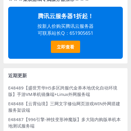
腾讯云服务器1折起！
按新人价购买腾讯云服务器
可联系站长Q：651905651
立即查看
近期更新
E48489【盛世芳华H5多区跨服代金券本地优化自动环境
版】手游VM单机镜像端+Linux外网服务端
E48488【云霄仙境】三网文字修仙网页游戏WIN外网搭建
服务架设端
E48487【996引擎-神技变形神魔版】多大陆内购版单机本
地测试服务端