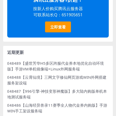
按新人价购买腾讯云服务器
可联系站长Q：651905651
立即查看
近期更新
E48489【盛世芳华H5多区跨服代金券本地优化自动环境
版】手游VM单机镜像端+Linux外网服务端
E48488【云霄仙境】三网文字修仙网页游戏WIN外网搭建
服务架设端
E48487【996引擎-神技变形神魔版】多大陆内购版单机本
地测试服务端
E48486【山海经异兽录11赛季全人物代金券内购版】手游
WIN手工架设服务端