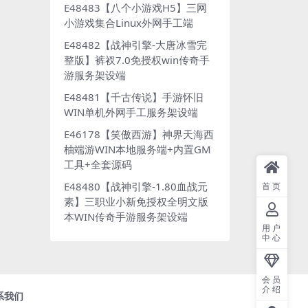
E48483【八个小游戏H5】三网
小游戏集合Linux外网手工端
E48482【战神引擎-大唐冰雪完
整版】裤衩7.0免授权win传奇手
游服务架设端
E48481【千古传说】手游怀旧
WIN单机外网手工服务架设端
E46178【笑傲西游】神界天海西
柚端游WIN本地服务端+内置GM
工具+全套源码
E48480【战神引擎-1.80血战元
首页
素】三职业小新免授权全明文版
本WIN传奇手游服务架设端
用户
中心
会员
介绍
系我们