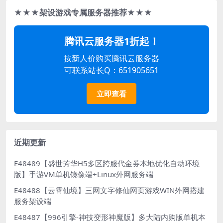
★★★架设游戏专属服务器推荐★★★
腾讯云服务器1折起！
按新人价购买腾讯云服务器
可联系站长Q：651905651
立即查看
近期更新
E48489【盛世芳华H5多区跨服代金券本地优化自动环境
版】手游VM单机镜像端+Linux外网服务端
E48488【云霄仙境】三网文字修仙网页游戏WIN外网搭建
服务架设端
E48487【996引擎-神技变形神魔版】多大陆内购版单机本