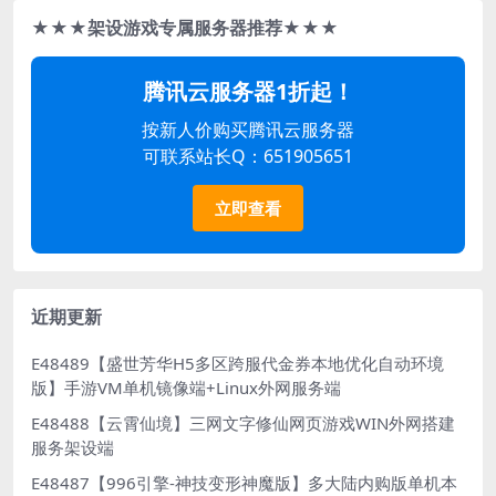
★★★架设游戏专属服务器推荐★★★
腾讯云服务器1折起！
按新人价购买腾讯云服务器
可联系站长Q：651905651
立即查看
近期更新
E48489【盛世芳华H5多区跨服代金券本地优化自动环境
版】手游VM单机镜像端+Linux外网服务端
E48488【云霄仙境】三网文字修仙网页游戏WIN外网搭建
服务架设端
E48487【996引擎-神技变形神魔版】多大陆内购版单机本