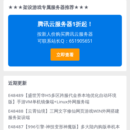
★★★架设游戏专属服务器推荐★★★
腾讯云服务器1折起！
按新人价购买腾讯云服务器
可联系站长Q：651905651
立即查看
近期更新
E48489【盛世芳华H5多区跨服代金券本地优化自动环境
版】手游VM单机镜像端+Linux外网服务端
E48488【云霄仙境】三网文字修仙网页游戏WIN外网搭建
服务架设端
E48487【996引擎-神技变形神魔版】多大陆内购版单机本