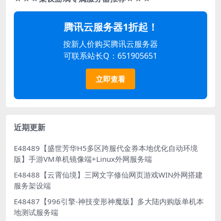
腾讯云服务器1折起！
按新人价购买腾讯云服务器
可联系站长Q：651905651
立即查看
近期更新
E48489【盛世芳华H5多区跨服代金券本地优化自动环境
版】手游VM单机镜像端+Linux外网服务端
E48488【云霄仙境】三网文字修仙网页游戏WIN外网搭建
服务架设端
E48487【996引擎-神技变形神魔版】多大陆内购版单机本
地测试服务端