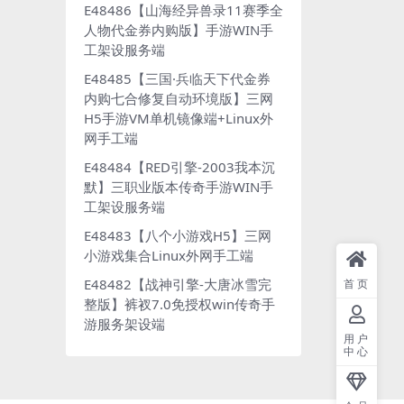
E48486【山海经异兽录11赛季全
人物代金券内购版】手游WIN手
工架设服务端
E48485【三国·兵临天下代金券
内购七合修复自动环境版】三网
H5手游VM单机镜像端+Linux外
网手工端
E48484【RED引擎-2003我本沉
默】三职业版本传奇手游WIN手
工架设服务端
E48483【八个小游戏H5】三网
小游戏集合Linux外网手工端
E48482【战神引擎-大唐冰雪完
首页
整版】裤衩7.0免授权win传奇手
游服务架设端
用户
中心